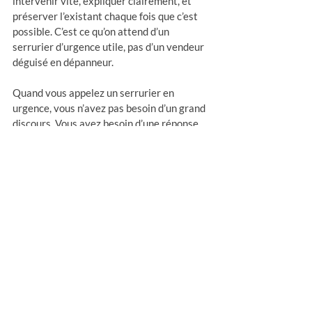
intervenir vite, expliquer clairement, et 
préserver l’existant chaque fois que c’est 
possible. C’est ce qu’on attend d’un 
serrurier d’urgence utile, pas d’un vendeur 
déguisé en dépanneur.
Quand vous appelez un serrurier en 
urgence, vous n’avez pas besoin d’un grand 
discours. Vous avez besoin d’une réponse 
nette, d’un prix annoncé, d’un travail 
propre et d’une porte qui s’ouvre ou se 
sécurise sans dégâts inutiles. C’est 
souvent dans ces moments-là qu’on 
reconnaît les vrais artisans.
Posts récents
Voir tout