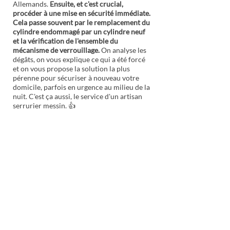
Allemands.
Ensuite, et c'est crucial,
procéder à une mise en sécurité immédiate.
Cela passe souvent par le remplacement du
cylindre endommagé par un cylindre neuf
et la vérification de l'ensemble du
mécanisme de verrouillage.
On analyse les
dégâts, on vous explique ce qui a été forcé
et on vous propose la solution la plus
pérenne pour sécuriser à nouveau votre
domicile, parfois en urgence au milieu de la
nuit. C'est ça aussi, le service d'un artisan
serrurier messin. 👍
Besoin d'un dépannage
pour ouvrir votre porte à
Metz? Contactez-nous jour
& nuit!
Contactez Matthieu de Securi'M pour
une intervention rapide à Metz. Un
artisan passionné qui pratique des tarifs