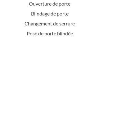
Ouverture de porte
Blindage de porte
Changement de serrure
Pose de porte blindée
Rideau métallique
Volet roulant
Serrurier pour voiture
Porte de garage
Duplication de clés
Contrôle d'accès
Déplacement en Lorraine (57 &
54) :
Serrurier Metz
Serrurier Nancy