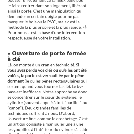
pousser directement ce fameux pêne pour
le faire rentrer dans son logement, libérant
ainsi la porte. C'est une manipulation qui
demande un certain doigté pour ne pas
marquer le bois ou le PVC, mais c'est la
méthode la plus propre et la plus rapide. 💨
Pour nous, c'est la base d'une intervention
respectueuse de votre installation.
• Ouverture de porte fermée
à clé
Là, on monte d'un cran en technicité. S
i
vous avez perdu vos clés ou qu'elles ont été
volées, la porte est verrouillée par le pêne
dormant
(le ou les pênes rectangulaires qui
sortent quand vous tournez la clé). Le by-
pass est inefficace. Notre approche va donc
se concentrer sur le cœur du système: le
cylindre (souvent appelé à tort "barillet" ou
"canon"). Deux grandes familles de
techniques s'offrent à nous. D'abord,
l'ouverture fine, comme le crochetage. C'est
un art qui consiste à manipuler une à une
les goupilles à l'intérieur du cylindre à l'aide