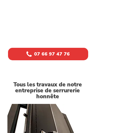
Contactez maintenant un
professionnel de Villers-
lès-Nancy pour vous
dépanner rapidement
Même à l’heure du dernier métro,
Securi’M répond et arrive équipé. Devis
clair, intervention efficace, tarif garanti.
07 66 97 47 76
Tous les travaux de notre
entreprise de serrurerie
honnête