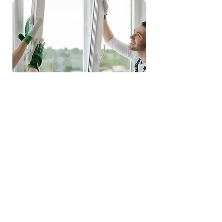
Vitrier
Vitre cassée, besoin de double vitrage ou
de sécurité renforcée? On intervient vite,
coupe sur mesure, pose impeccable.
Isolation, sécurité et esthétique
retrouvées en un clin d’œil.
Securi'M se déplace aussi dans les
communes voisines : votre
serrurier à
Houdemont
, votre
serrurier à Laxou